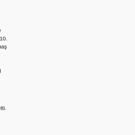
e
 10.
baş
l
ti.