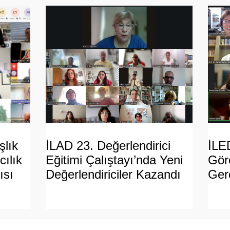
lık
İLAD 23. Değerlendirici
İLE
ılık
Eğitimi Çalıştayı’nda Yeni
Gör
ısı
Değerlendiriciler Kazandı
Gerç