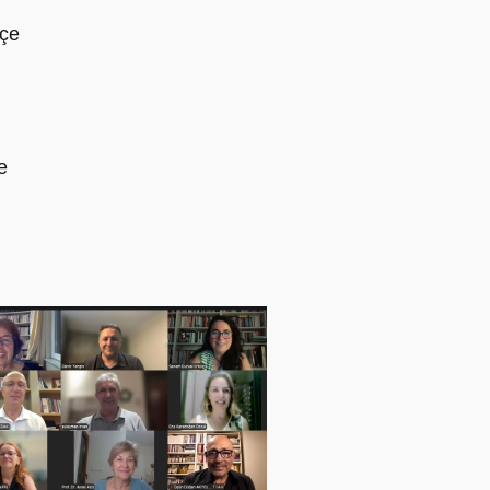
tçe
e