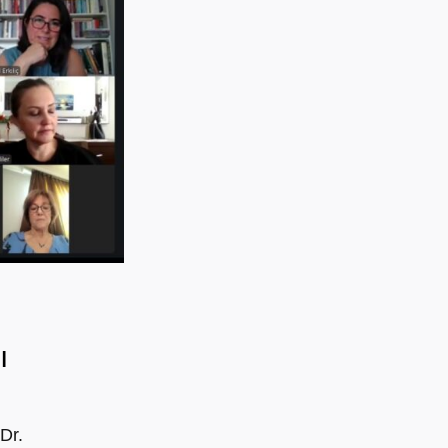
ı
Dr.