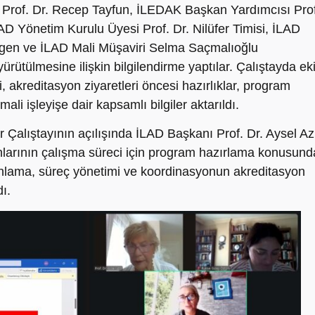
Prof. Dr. Recep Tayfun, İLEDAK Başkan Yardımcısı Prof
AD Yönetim Kurulu Üyesi Prof. Dr. Nilüfer Timisi, İLAD
lgen ve İLAD Mali Müşaviri Selma Saçmalıoğlu
ürütülmesine ilişkin bilgilendirme yaptılar. Çalıştayda ek
, akreditasyon ziyaretleri öncesi hazırlıklar, program
li işleyişe dair kapsamlı bilgiler aktarıldı.
 Çalıştayının açılışında İLAD Başkanı Prof. Dr. Aysel Az
nlarının çalışma süreci için program hazırlama konusund
 planlama, süreç yönetimi ve koordinasyonun akreditasyon
ı.