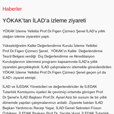
Haberler
YÖKAK’tan İLAD’a izleme ziyareti
YÖKAK İzleme Yetkilisi Prof.Dr.Figen Çizmeci Şenel İLAD’a yıllık
olağan izleme ziyaretini yaptı.
Yükseköğretim Kalite Değerlendirme Kurulu İzleme Yetkilisi
Prof.Dr.Figen Çizmeci Şenel, YÖKAK’ın Kalite Değerlendirme
Tescil Belgesi verdiği
Dış Değerlendirme ve Akreditasyon
Kuruluşlarının izlenmesi programı kapsamında İLAD’a yıllık
ziyaretini gerçekleştirdi. İLAD çalışmalarını izlemekle görevlendirilen
YÖKAK İzleme Yetkilisi Prof.Dr.Figen Çizmeci Şenel geçen yıl da
İLAD’ı ziyaret etmişti.
İLAD ve İLEDAK Yöneticileri ve değerlendiriciler ile İLEDAK
Tutarlılık Komisyonu üyeleri ile çevrimiçi ortamda görüşen Prof.
Dr.Şenel’e İLAD Başkanı Prof.Dr. Aysel Aziz bir sunum ile bir yıllık
dönemde yapılan çalışmalarımızı anlattı. Ziyarete katılan İLAD
Başkan Yardımcısı Recep Yaşar, İLAD Genel Sekreteri Füsun
Özbilgen, İLEDAK Başkanı Prof.Dr. Sacide Vural, İLEDAK Tutarlılık